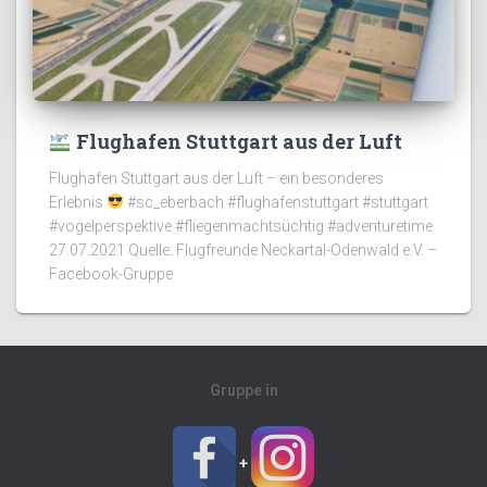
Flughafen Stuttgart aus der Luft
Flughafen Stuttgart aus der Luft – ein besonderes
Erlebnis
#sc_eberbach #flughafenstuttgart #stuttgart
#vogelperspektive #fliegenmachtsüchtig #adventuretime
27.07.2021 Quelle: Flugfreunde Neckartal-Odenwald e.V. –
Facebook-Gruppe
Gruppe in
+