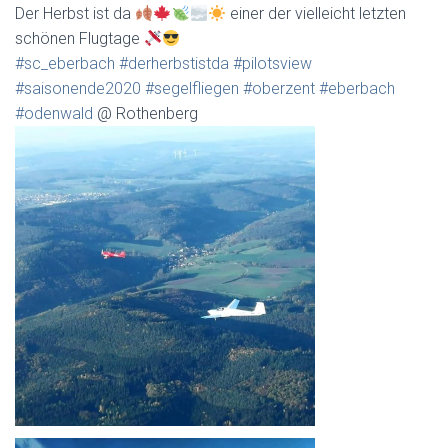
Der Herbst ist da
einer der vielleicht letzten
schönen Flugtage
#sc_eberbach
#derherbstistda
#pilotsview
#saisonende2020
#segelfliegen
#oberzent
#eberbach
#odenwald
@ Rothenberg