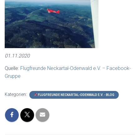
01.11.2020
Quelle:
Flugfreunde Neckartal-Odenwald e.V. – Facebook-
Gruppe
Kategorien:
FLUGFREUNDE NECKARTAL-ODENWALD E.V. - BLOG