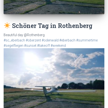
Schöner Tag in Rothenberg
Beautiful day @Rothenberg
#sc_eberbach
#oberzent
#odenwald
#eberbach
#summertime
#segelfliegen
#sunset
#takeoff
#weekend