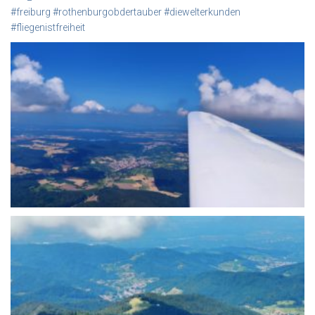
#freiburg
#rothenburgobdertauber
#diewelterkunden
#fliegenistfreiheit