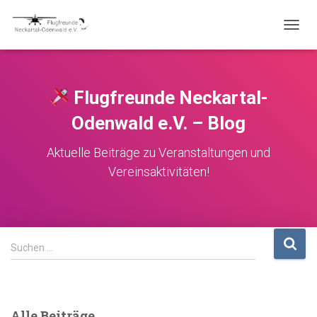
NAVIG
UMSC
Flugfreunde Neckartal-
Odenwald e.V. – Blog
Aktuelle Beiträge zu Veranstaltungen und
Vereinsaktivitäten!
S
Suchen …
u
c
h
e
Alle Beiträge