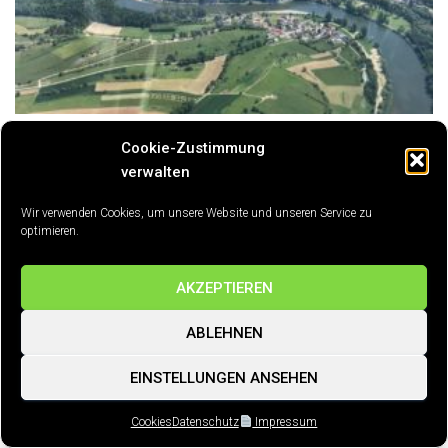
Cookie-Zustimmung
05.06.2021
verwalten
Quelle:
Flugfreunde Neckartal-Odenwald e.V. – Facebook-Gruppe
Wir verwenden Cookies, um unsere Website und unseren Service zu
optimieren.
AKZEPTIEREN
ABLEHNEN
EINSTELLUNGEN ANSEHEN
Cookies
Datenschutz
Impressum