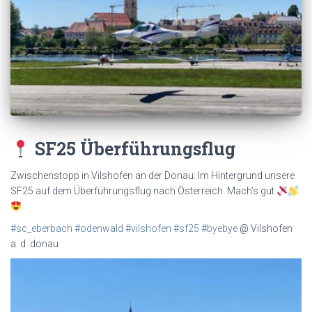
SF25 Überführungsflug
Zwischenstopp in Vilshofen an der Donau: Im Hintergrund unsere
SF25 auf dem Überführungsflug nach Österreich. Mach’s gut
#sc_eberbach
#odenwald
#vilshofen
#sf25
#byebye
@ Vilshofen
a. d .donau